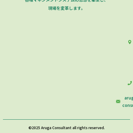
現場を変革します。
aru
consu
©2025 Aruga Consultant all rights reserved.