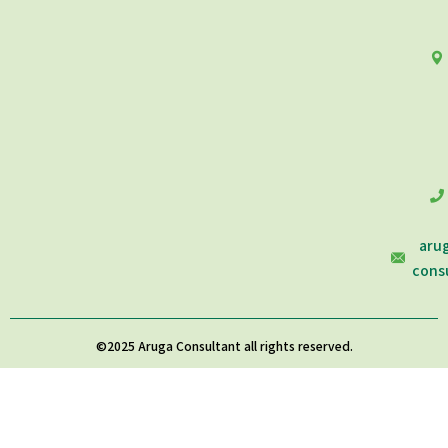
aru
consu
©2025 Aruga Consultant all rights reserved.